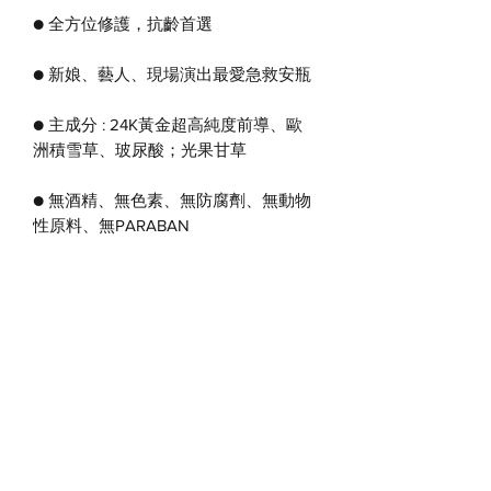
● 全方位修護，抗齡首選
● 新娘、藝人、現場演出最愛急救安瓶
● 主成分 : 24K黃金超高純度前導、歐
洲積雪草、玻尿酸；光果甘草
● 無酒精、無色素、無防腐劑、無動物
性原料、無PARABAN
產品淨重
5ml
iDOORS 移動養生