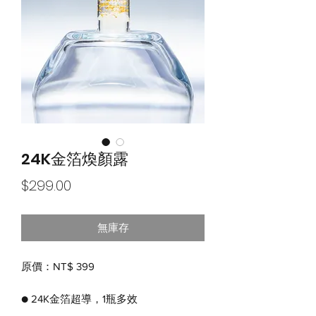
24K金箔煥顏露
價
$299.00
格
無庫存
原價：NT$ 399
● 24K金箔超導，1瓶多效